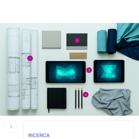
2
1
3
4
1
RICERCA