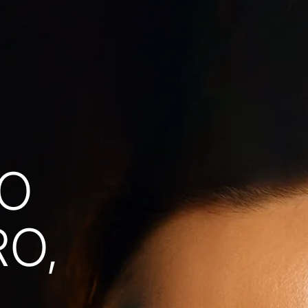
MO
RO,
.