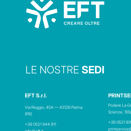
LE NOSTRE
SEDI
EFT S.r.l.
PRINTSE
Podere La Gr
Via Reggio, 45A — 43126 Parma
Scienze, 169
(PR)
+39 0521 9
+39 0521 944 911
printservice@
info@eft.it