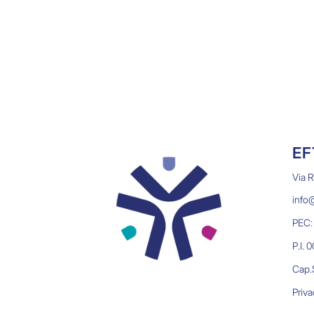
EF
Via 
info@
PEC:
P.I.
Cap.S
Priva