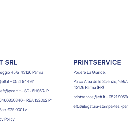
T SRL
PRINTSERVICE
Reggio 45/a 43126 Parma
Podere La Grande,
eft.it – 0521 944911
Parco Area delle Scienze, 169/A
43126 Parma (PR)
 eft@pcert.it – SDI: 8HS6RJR
printservice@eft.it – 0521 905
 00460850340 – REA 132062 Pr
eft.it/rilegatura-stampa-tesi-pa
oc. €25.000 i.v.
cy Policy