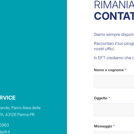
RIMANI
CONTA
Siamo sempre disponibi
Raccontaci il tuo proge
nostri uffici.
In EFT crediamo che o
Nome e cognome
*
RVICE
Oggetto
*
ande, Parco Area delle
/A, 43126 Parma PR
05963
Messaggio
*
eft.it